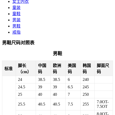
女士内衣
童装
童鞋
男装
男鞋
戒指
男鞋尺码对照表
男鞋
脚长
中国
欧洲
美国
韩国
脚面尺
标准
（cm）
码
码
码
码
码
24
38.5
38.5
6
240
24.5
39
39
6.5
245
25
40
40
7
250
7.0OT-
25.5
40.5
40.5
7.5
255
7.5OT
8.0OT-