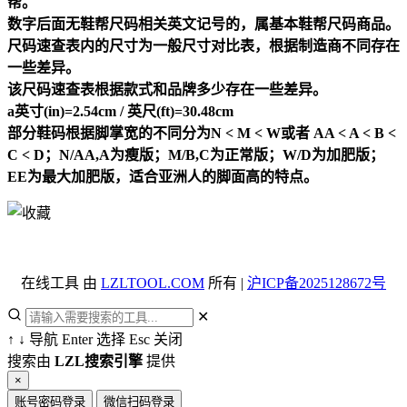
帮。
数字后面无鞋帮尺码相关英文记号的，属基本鞋帮尺码商品。
尺码速查表内的尺寸为一般尺寸对比表，根据制造商不同存在
一些差异。
该尺码速查表根据款式和品牌多少存在一些差异。
a英寸(in)=2.54cm / 英尺(ft)=30.48cm
部分鞋码根据脚掌宽的不同分为N < M < W或者 AA < A < B <
C < D；N/AA,A为瘦版；M/B,C为正常版；W/D为加肥版；
EE为最大加肥版，适合亚洲人的脚面高的特点。
在线工具 由
LZLTOOL.COM
所有 |
沪ICP备2025128672号
✕
↑
↓
导航
Enter
选择
Esc
关闭
搜索由
LZL搜索引擎
提供
×
账号密码登录
微信扫码登录