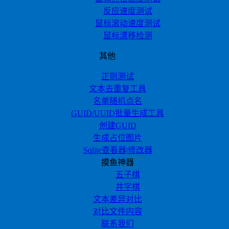
反应速度测试
鼠标滚动速度测试
鼠标漂移检测
其他
正则测试
文本去重复工具
名单随机点名
GUID/UUID批量生成工具
创建GUID
生成占位图片
Sqlite查看器|修改器
摸鱼神器
五子棋
井字棋
文本差异对比
对比文件内容
联系我们