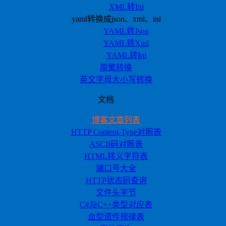
XML转Ini
yaml转换成json、xml、ini
YAML转Json
YAML转Xml
YAML转Ini
简繁转换
英文字母大小写转换
文档
博客文章列表
HTTP Content-Type对照表
ASCII码对照表
HTML转义字符表
端口号大全
HTTP状态码查询
文件头字节
C#与C++类型对应表
血型遗传规律表