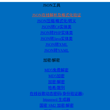
JSON工具
JSON在线解析及格式化验证
JSON压缩/格式化/转义
JSON转C#实体类
JSON转PHP实体类
JSON转Java实体类
JSON转XML
JSON转YAML
加密/解密
MD5免费解密
MD5加密
加密/解密
哈希/散列
在线谷歌动态密码(身份验证器)
htpasswd 生成器
国密 SM2 加密/解密