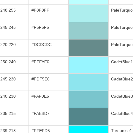
 248 255
#F8F8FF
PaleTurquo
 245 245
#F5F5F5
PaleTurquo
 220 220
#DCDCDC
PaleTurquo
 250 240
#FFFAF0
CadetBlue1
 245 230
#FDF5E6
CadetBlue2
 240 230
#FAF0E6
CadetBlue3
 235 215
#FAEBD7
CadetBlue4
 239 213
#FFEFD5
Turquoise1