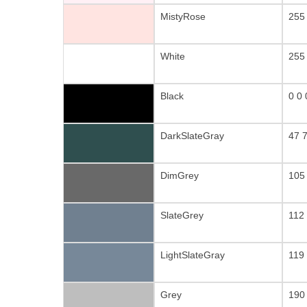
MistyRose
255
White
255
Black
0 0 
DarkSlateGray
47 
DimGrey
105
SlateGrey
112
LightSlateGray
119
Grey
190