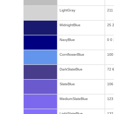
LightGray
211
MidnightBlue
25 
NavyBlue
0 0
CornflowerBlue
100
DarkSlateBlue
72 
SlateBlue
106
MediumSlateBlue
123
LightSlateBlue
132