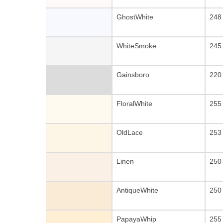
GhostWhite
248
WhiteSmoke
245
Gainsboro
220
FloralWhite
255
OldLace
253
Linen
250
AntiqueWhite
250
PapayaWhip
255