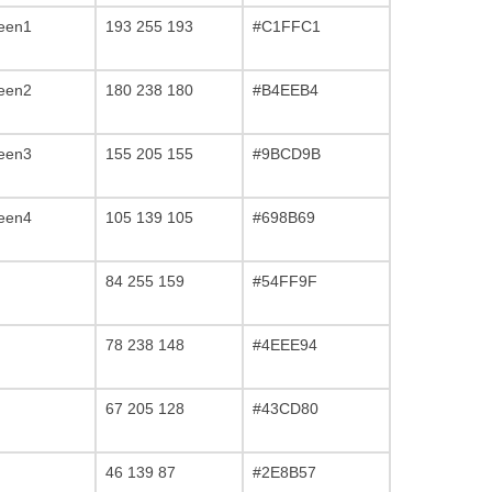
een1
193 255 193
#C1FFC1
een2
180 238 180
#B4EEB4
een3
155 205 155
#9BCD9B
een4
105 139 105
#698B69
84 255 159
#54FF9F
78 238 148
#4EEE94
67 205 128
#43CD80
46 139 87
#2E8B57