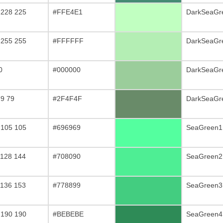
 228 225
#FFE4E1
DarkSeaGr
 255 255
#FFFFFF
DarkSeaGr
0
#000000
DarkSeaGr
79 79
#2F4F4F
DarkSeaGr
 105 105
#696969
SeaGreen1
 128 144
#708090
SeaGreen2
 136 153
#778899
SeaGreen3
 190 190
#BEBEBE
SeaGreen4