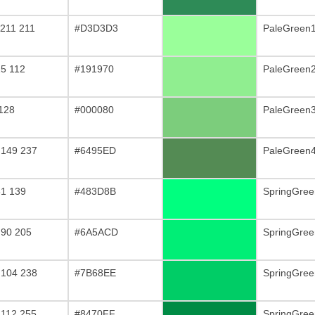
 211 211
#D3D3D3
PaleGreen
25 112
#191970
PaleGreen
 128
#000080
PaleGreen
 149 237
#6495ED
PaleGreen
61 139
#483D8B
SpringGre
 90 205
#6A5ACD
SpringGre
 104 238
#7B68EE
SpringGre
 112 255
#8470FF
SpringGre