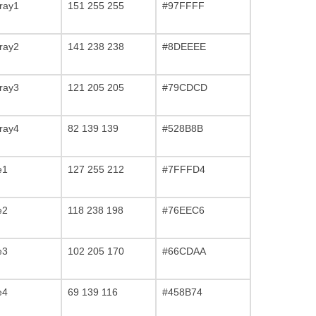
ray1
151 255 255
#97FFFF
ray2
141 238 238
#8DEEEE
ray3
121 205 205
#79CDCD
ray4
82 139 139
#528B8B
e1
127 255 212
#7FFFD4
e2
118 238 198
#76EEC6
e3
102 205 170
#66CDAA
e4
69 139 116
#458B74