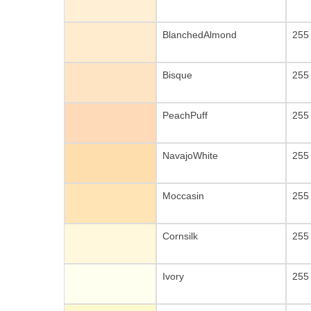
BlanchedAlmond
255
Bisque
255
PeachPuff
255
NavajoWhite
255
Moccasin
255
Cornsilk
255
Ivory
255