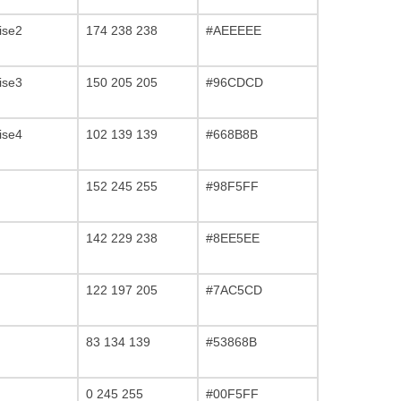
ise2
174 238 238
#AEEEEE
ise3
150 205 205
#96CDCD
ise4
102 139 139
#668B8B
152 245 255
#98F5FF
142 229 238
#8EE5EE
122 197 205
#7AC5CD
83 134 139
#53868B
0 245 255
#00F5FF