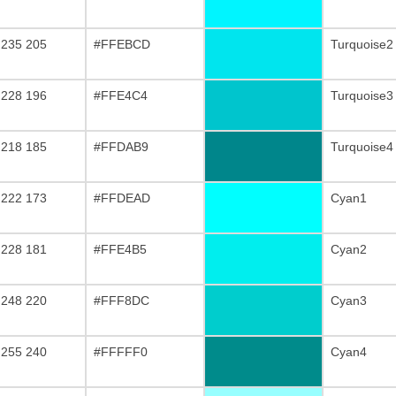
 235 205
#FFEBCD
Turquoise2
 228 196
#FFE4C4
Turquoise3
 218 185
#FFDAB9
Turquoise4
 222 173
#FFDEAD
Cyan1
 228 181
#FFE4B5
Cyan2
 248 220
#FFF8DC
Cyan3
 255 240
#FFFFF0
Cyan4