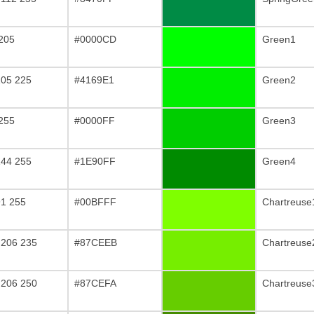
 205
#0000CD
Green1
105 225
#4169E1
Green2
 255
#0000FF
Green3
144 255
#1E90FF
Green4
91 255
#00BFFF
Chartreuse
 206 235
#87CEEB
Chartreuse
 206 250
#87CEFA
Chartreuse