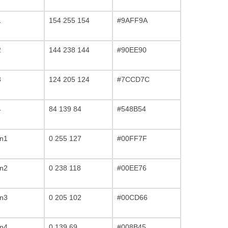
1
154 255 154
#9AFF9A
2
144 238 144
#90EE90
3
124 205 124
#7CCD7C
4
84 139 84
#548B54
en1
0 255 127
#00FF7F
en2
0 238 118
#00EE76
en3
0 205 102
#00CD66
en4
0 139 69
#008B45