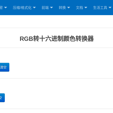
密
压缩/格式化
前端
转换
文档
生活工具
RGB转十六进制颜色转换器
清空
空