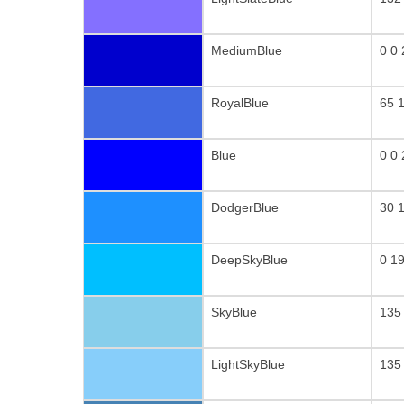
MediumBlue
0 0
RoyalBlue
65 
Blue
0 0
DodgerBlue
30 
DeepSkyBlue
0 1
SkyBlue
135
LightSkyBlue
135