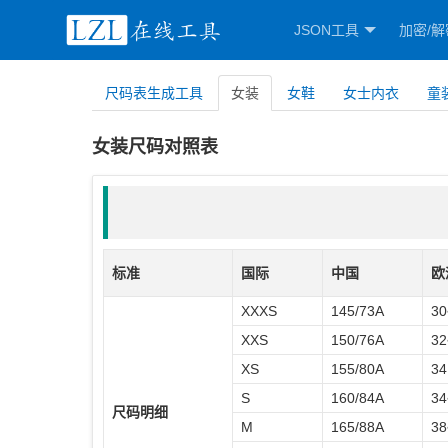
JSON工具
加密/解
尺码表生成工具
女装
女鞋
女士内衣
童
女装尺码对照表
标准
国际
中国
欧
XXXS
145/73A
30
XXS
150/76A
32
XS
155/80A
34
S
160/84A
34
尺码明细
M
165/88A
38