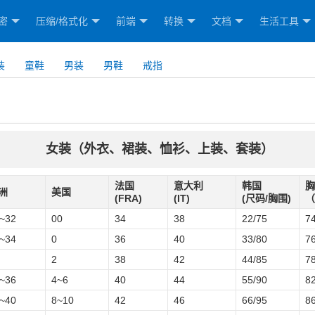
密
压缩/格式化
前端
转换
文档
生活工具
装
童鞋
男装
男鞋
戒指
女装（外衣、裙装、恤衫、上装、套装）
法国
意大利
韩国
胸
洲
美国
(FRA)
(IT)
(尺码/胸围)
（
~32
00
34
38
22/75
7
~34
0
36
40
33/80
7
2
38
42
44/85
7
~36
4~6
40
44
55/90
8
~40
8~10
42
46
66/95
8