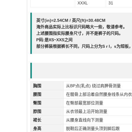
XXXL
31
英寸(in)=2.54CM / 英尺(ft)=30.48CM
海外商品实际上比标识尺码略大一些，敬请参考。
上述腰围指实际腰身尺寸，并不是裤子的尺码。
P码:是XS~XXS之间
部分裤装根据裤长不同，尺码上分为S r l，s为短板
胸围
从BP点(乳点) 绕过肩胛骨测量
腰围
在髋骨上部沿着自然腰身线条从内衣
臀围
在臀部最宽部位测量
脖围
从衣领最上沿开始测量
裙长
从腰身直线向下测量
身高
脱鞋后正确测量头顶到脚后跟