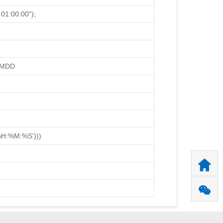
01:00:00");
MMDD
%H:%M:%S')))