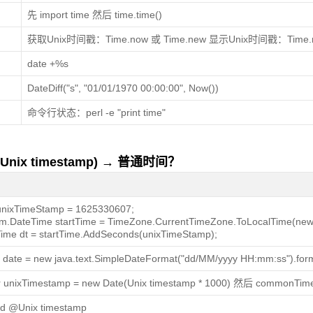
先 import time 然后 time.time()
获取Unix时间戳：Time.now 或 Time.new 显示Unix时间戳：Time.no
date +%s
DateDiff("s", "01/01/1970 00:00:00", Now())
命令行状态：perl -e "print time"
x timestamp) → 普通时间？
unixTimeStamp = 1625330607;
m.DateTime startTime = TimeZone.CurrentTimeZone.ToLocalTime(ne
ime dt = startTime.AddSeconds(unixTimeStamp);
g date = new java.text.SimpleDateFormat("dd/MM/yyyy HH:mm:ss").forma
 unixTimestamp = new Date(Unix timestamp * 1000) 然后 commonTime 
-d @Unix timestamp