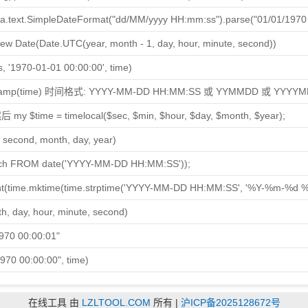
va.text.SimpleDateFormat("dd/MM/yyyy HH:mm:ss").parse("01/01/1970 
w Date(Date.UTC(year, month - 1, day, hour, minute, second))
'1970-01-01 00:00:00', time)
estamp(time) 时间格式: YYYY-MM-DD HH:MM:SS 或 YYMMDD 或 YYYY
 my $time = timelocal($sec, $min, $hour, $day, $month, $year);
 second, month, day, year)
och FROM date('YYYY-MM-DD HH:MM:SS'));
nt(time.mktime(time.strptime('YYYY-MM-DD HH:MM:SS', '%Y-%m-%d 
th, day, hour, minute, second)
970 00:00:01"
1970 00:00:00", time)
在线工具 由
LZLTOOL.COM
所有 |
沪ICP备2025128672号