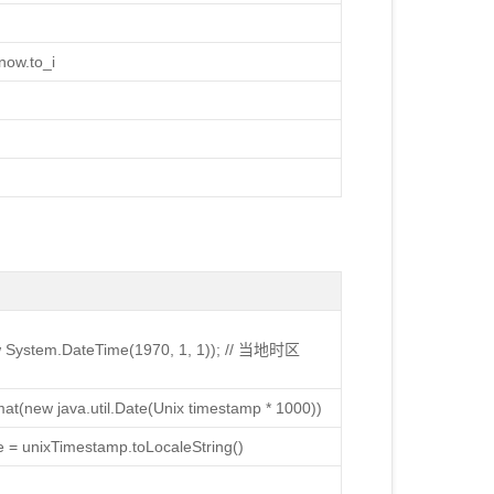
w.to_i
w System.DateTime(1970, 1, 1)); // 当地时区
t(new java.util.Date(Unix timestamp * 1000))
= unixTimestamp.toLocaleString()