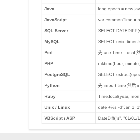
Java
long epoch = new ja
JavaScript
var commonTime = ne
SQL Server
SELECT DATEDIFF(s, 
MySQL
SELECT unix_tim
Perl
先 use Time::Local 然后
PHP
mktime(hour, minute,
PostgreSQL
SELECT extract(ep
Python
先 import time 然后 i
Ruby
Time.local(year, mon
Unix / Linux
date +%s -d"Jan 1, 1
VBScript / ASP
DateDiff("s", "01/01/