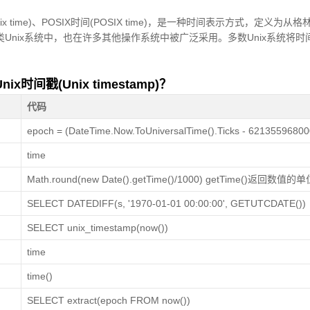
间(Unix time)、POSIX时间(POSIX time)，是一种时间表示方式，定义为
、类Unix系统中，也在许多其他操作系统中被广泛采用。多数Unix系统将时
间戳(Unix timestamp)？
代码
epoch = (DateTime.Now.ToUniversalTime().Ticks - 6213559680
time
Math.round(new Date().getTime()/1000) getTime()返回数
SELECT DATEDIFF(s, '1970-01-01 00:00:00', GETUTCDATE())
SELECT unix_timestamp(now())
time
time()
SELECT extract(epoch FROM now())