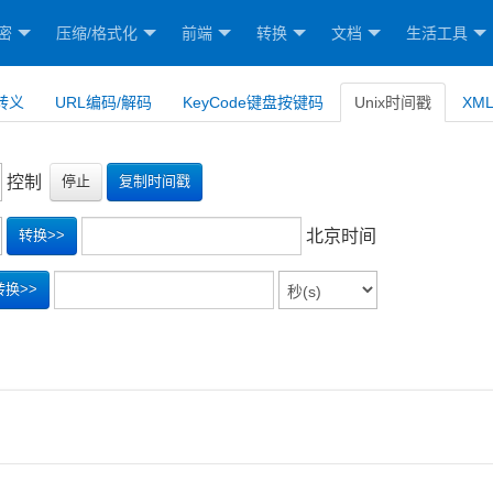
密
压缩/格式化
前端
转换
文档
生活工具
转义
URL编码/解码
KeyCode键盘按键码
Unix时间戳
XM
控制
转换>>
北京时间
转换>>