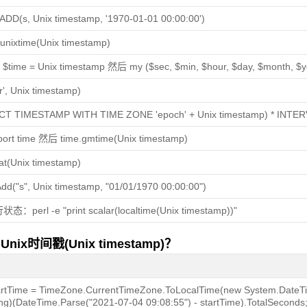
DD(s, Unix timestamp, '1970-01-01 00:00:00')
unixtime(Unix timestamp)
$time = Unix timestamp 然后 my ($sec, $min, $hour, $day, $month, $year
'r', Unix timestamp)
T TIMESTAMP WITH TIME ZONE 'epoch' + Unix timestamp) * INTERVA
ort time 然后 time.gmtime(Unix timestamp)
at(Unix timestamp)
dd("s", Unix timestamp, "01/01/1970 00:00:00")
：perl -e "print scalar(localtime(Unix timestamp))"
时间戳(Unix timestamp)？
artTime = TimeZone.CurrentTimeZone.ToLocalTime(new System.DateT
ong)(DateTime.Parse("2021-07-04 09:08:55") - startTime).TotalSecon