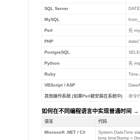
SQL Server
DATEA
MySQL
from_
Perl
先 my 
PHP
date(
PostgreSQL
SELEC
Python
先 imp
Ruby
Time.
VBScript / ASP
DateA
其他操作系统 (如果Perl被安装在系统中)
命令行状态
如何在不同编程语言中实现普通时间 → Unix
语言
代码
Microsoft .NET / C#
System.DateTime st
long timeStamp = (l