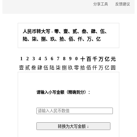
分享工具
反馈建议
长度
面积
体积
热量
人民币转大写 - 零、壹、贰、叁、肆、伍、
功率
陆、柒、捌、玖、拾、佰、仟、万、亿
压力
温度
密度
1
2
3
4
5
6
7
8
9
0
十
百
千
万
亿
元
力
壹
贰
叁
肆
伍
陆
柒
捌
玖
零
拾
佰
仟
万
亿
圆
时间
速度
角度
请输入小写金额（精确到分）：
轮胎胎压打气计算器