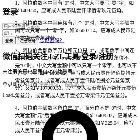
1、阿拉伯数字中间有"0"时，中文大写要写"零"字，如
￥1409.50，应写成人民币陆壹仟肆佰零玖元伍角。
登录
2、阿拉伯数字中间连续有几个"0"时，中文大写金额中
间可以只写一个"零"字，如￥6007.14，应写成人民币陆
仟零柒元壹角肆分。
忘记密码？
登录
注册账号
3、阿拉伯金额数字万位和元位是"0"，或者数字中间连
微信扫码关注 LZL工具 登录/注册
续有几个"0"，万位、元位也是"0"，但千位、角位不
是"0"时，中文大写金额中可以只写一个零字，也可以不
未注册的用户登录自动创建账号
写"零"字。如￥1680.32，应写成人民币壹仟陆佰捌拾元
零叁角贰分，或者写成人民币壹仟陆佰捌拾元叁角贰
登录即视为同意
使用协议
、
隐私政策
分，又如￥107000.53，应写成人民币壹拾万柒仟元零伍
Load...
角叁分，或者写成人民币壹拾万零柒仟元伍角叁分。
4、阿拉伯金额数字角位是"0"，而分位不是"0"时，中文
大写金额"元"后面应写"零"字。如￥16409.02，应写成人
民币壹万陆仟肆佰零玖元零贰分；又如￥325.04，应写
成人民币叁佰贰拾伍元零肆分。