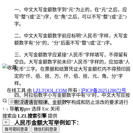
一、中文大写金额数字到"元"为止的，在"元"之后，应
写"整"(或"正")字，在"角"之后，可以不写"整"(或"正")
字。
二、中文大写金额数字前应标明"人民币"字样，大写金
额数字有"分"的，"分"后面不写"整"(或"正")字。
三、大写金额数字应紧接"人民币"字样填写，不得留有
空白。大写金额数字前未印"人民币"字样的，应加填"人
民币"三字。在票据和结算凭证大写金额栏内不得预印固
定的"仟、佰、拾、万、仟、佰、拾、元、角、分"字
样。
在线工具 由
LZLTOOL.COM
所有 |
沪ICP备2025128672号
四、阿拉伯数字小写金额数字中有"0"时，中文大写应按
✕
照汉语语言规律、金额数字构成和防止涂改的要求进行
↑
↓
导航
Enter
选择
Esc
关闭
书写。
搜索由
LZL搜索引擎
提供
人民币金额大写举例如下：
×
账号密码登录
微信扫码登录